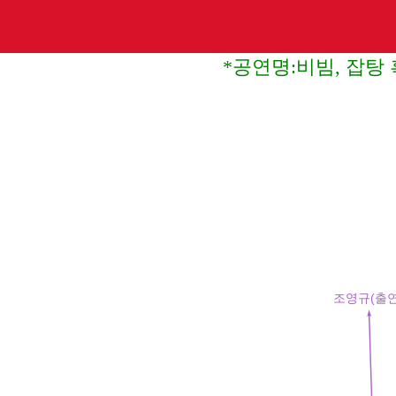
*공연명:비빔, 잡탕 혹