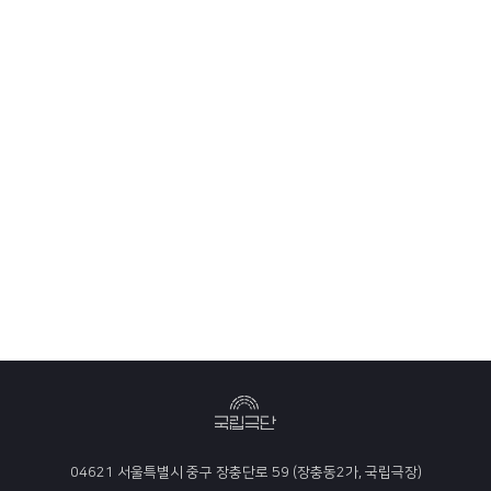
04621 서울특별시 중구 장충단로 59 (장충동2가, 국립극장)