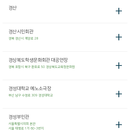
+
경산
경산시민회관
+
경북 경산시 계양로 28
경상북도학생문화회관 대공연장
+
경북 포항시 북구 환호로 50 경상북도교육청문화원
경성대학교 예노소극장
+
부산 남구 수영로 309 경성대학교
경성부민관
+
서울특별시의회 본관
서울 태평로 1가 60-3번지