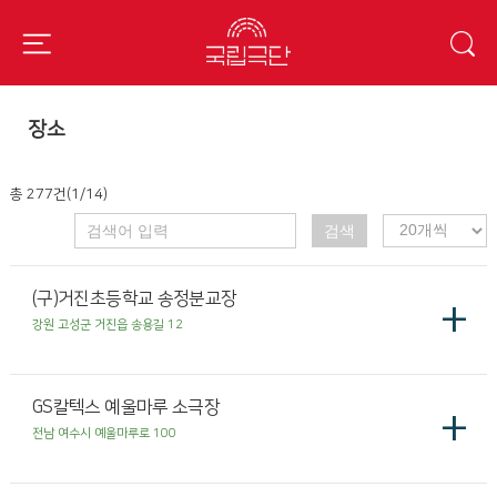
장소
총 277건(1/14)
검색
(구)거진초등학교 송정분교장
+
강원 고성군 거진읍 송용길 12
GS칼텍스 예울마루 소극장
+
전남 여수시 예울마루로 100