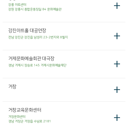
+
강릉 아트센터
강원 강릉시 종합운동장길 84 문화예술관
강진아트홀 대공연장
+
전남 강진군 강진읍 남성리 23-2번지외 8필지
거제문화예술회관 대극장
+
경남 거제시 장승로 145 거제시문화예술재단
+
거창
거창교육문화센터
+
거창문화센터
경남 거창군 거창읍 수남로 2181