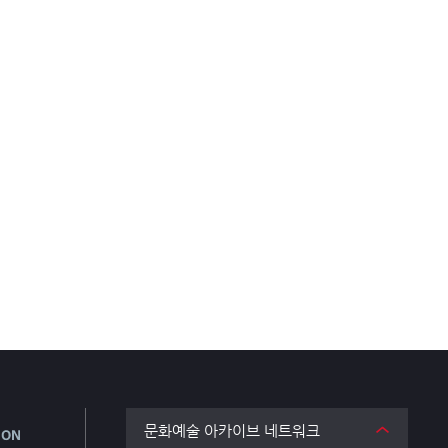
문화예술 아카이브 네트워크