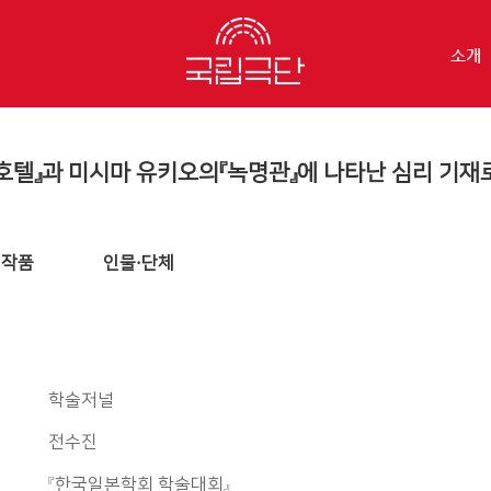
소개
호텔』과 미시마 유키오의『녹명관』에 나타난 심리 기재
작품
인물·단체
학술저널
전수진
『한국일본학회 학술대회』