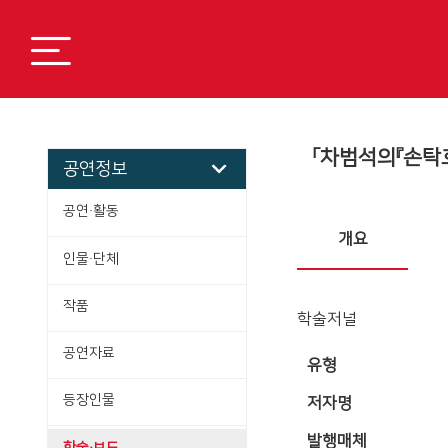
「차범석의『손탁
공연정보
공연·활동
개요
인물·단체
작품
학술저널
공연자료
유형
등장인물
저자명
발행매체