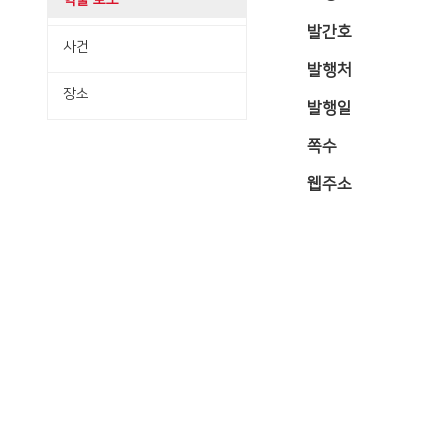
학술·보도
발간호
사건
발행처
장소
발행일
쪽수
웹주소