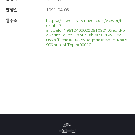
발행일
1991-04-03
웹주소
https://newslibrary.naver.com/viewer/ind
ex.nhn?
articleId=1991040300289109010&editNo=
4&printCount=1&publishDate=1991-04-
03&officeId=00028&pageNo=9&printNo=8
90&publishType=00010