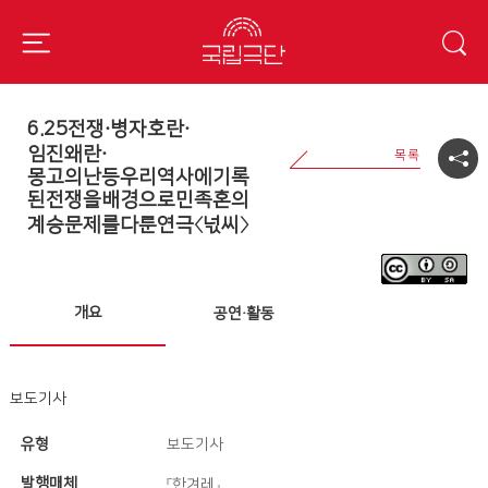
6.25전쟁·병자호란·
임진왜란·
몽고의난등우리역사에기록
된전쟁을배경으로민족혼의
계승문제를다룬연극〈넋씨〉
개요
공연·활동
보도기사
유형
보도기사
발행매체
『한겨레』