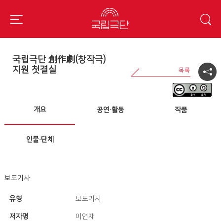
국립극단 創作劇(창작극)
지원 첫결실
개요
공연·활동
작품
인물·단체
보도기사
유형
보도기사
저자명
이연재