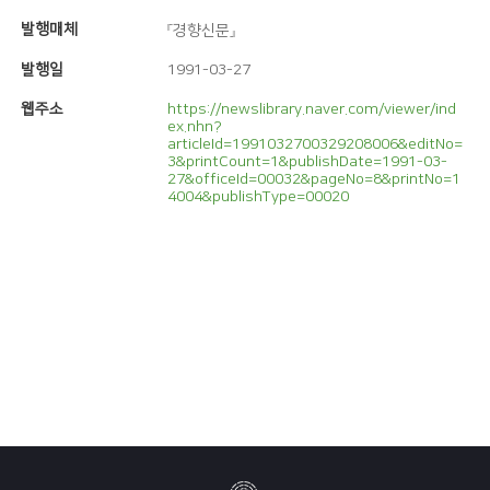
발행매체
『경향신문』
발행일
1991-03-27
웹주소
https://newslibrary.naver.com/viewer/ind
ex.nhn?
articleId=1991032700329208006&editNo=
3&printCount=1&publishDate=1991-03-
27&officeId=00032&pageNo=8&printNo=1
4004&publishType=00020