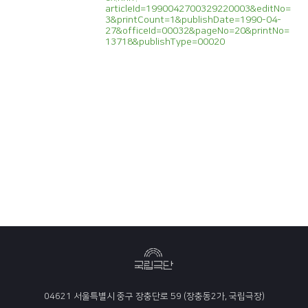
articleId=1990042700329220003&editNo=
3&printCount=1&publishDate=1990-04-
27&officeId=00032&pageNo=20&printNo=
13718&publishType=00020
04621 서울특별시 중구 장충단로 59 (장충동2가, 국립극장)