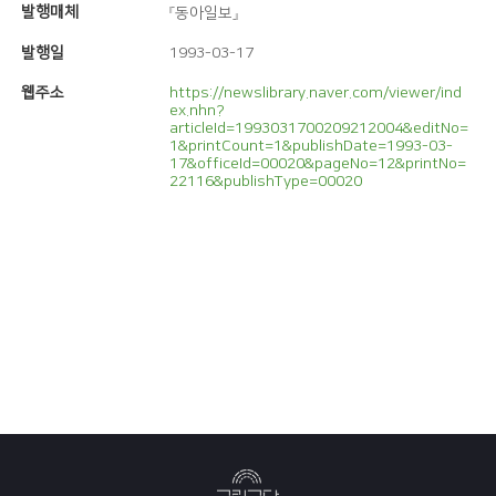
발행매체
『동아일보』
발행일
1993-03-17
웹주소
https://newslibrary.naver.com/viewer/ind
ex.nhn?
articleId=1993031700209212004&editNo=
1&printCount=1&publishDate=1993-03-
17&officeId=00020&pageNo=12&printNo=
22116&publishType=00020