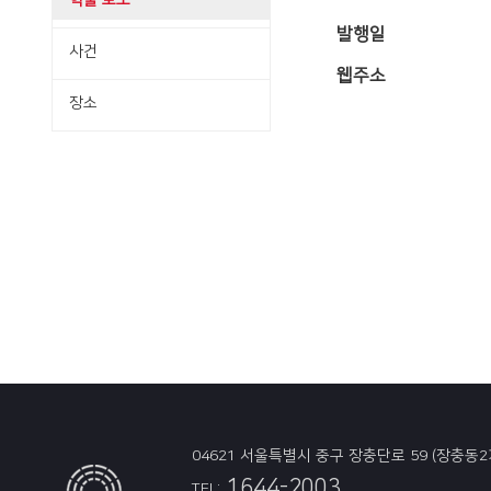
학술·보도
발행일
사건
웹주소
장소
04621 서울특별시 중구 장충단로 59 (장충동2
1644-2003
TEL: