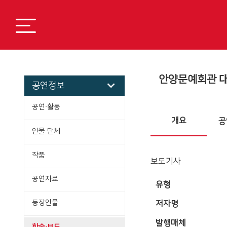
안양문예회관 대
공연정보
공연·활동
개요
공
인물·단체
작품
보도기사
공연자료
유형
등장인물
저자명
발행매체