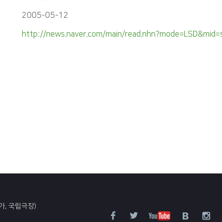
2005-05-12
http://news.naver.com/main/read.nhn?mode=LSD&mi
가, 국립극장)