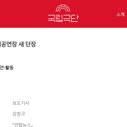
소개
공연장 새 단장
연·활동
보도기사
강창구
『연합뉴스』