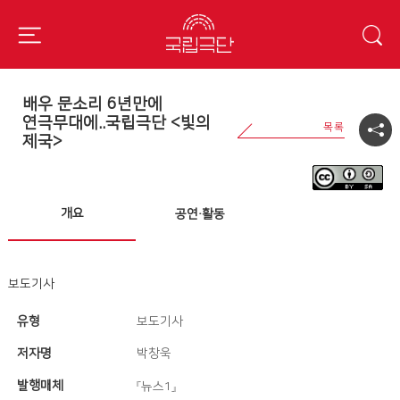
배우 문소리 6년만에
연극무대에..국립극단 <빛의
제국>
개요
공연·활동
보도기사
유형
보도기사
저자명
박창욱
발행매체
『뉴스1』