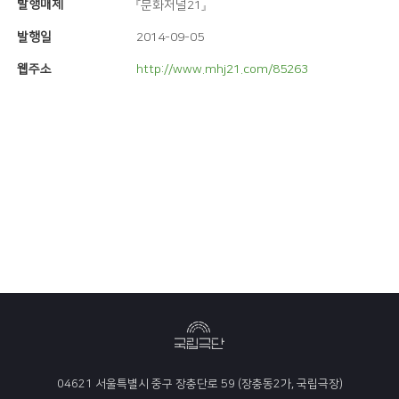
발행매체
『문화저널21』
발행일
2014-09-05
웹주소
http://www.mhj21.com/85263
04621 서울특별시 중구 장충단로 59 (장충동2가, 국립극장)