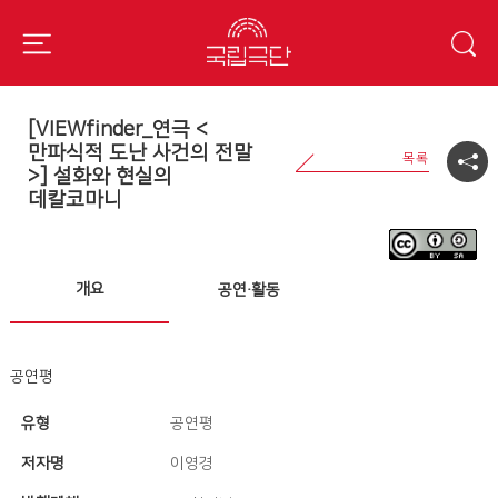
[VIEWfinder_연극 <
만파식적 도난 사건의 전말
>] 설화와 현실의
데칼코마니
개요
공연·활동
공연평
유형
공연평
저자명
이영경