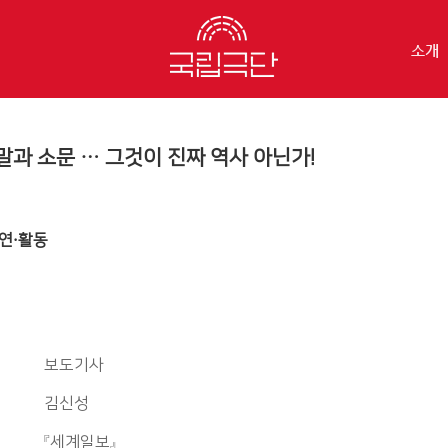
소개
말과 소문 … 그것이 진짜 역사 아닌가!
연·활동
보도기사
김신성
『세계일보』