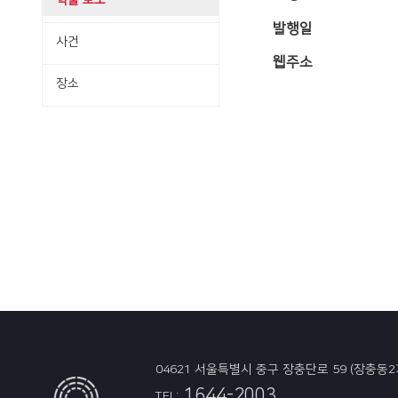
학술·보도
발행일
사건
웹주소
장소
04621 서울특별시 중구 장충단로 59 (장충동2
1644-2003
TEL: