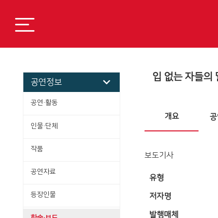
입 없는 자들의 
공연정보
공연·활동
개요
공
인물·단체
작품
보도기사
공연자료
유형
등장인물
저자명
발행매체