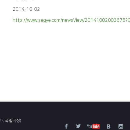
2014-10-02
http://www.segye.com/newsView/20141002003675?O
가, 국립극장)