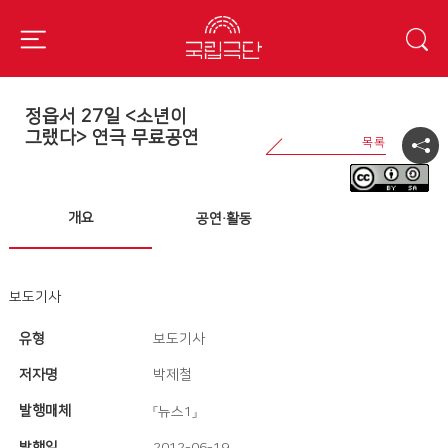
정읍서 27일 <소년이
그랬다> 연극 무료공연
개요
공연·활동
보도기사
유형
보도기사
저자명
박제철
발행매체
『뉴스1』