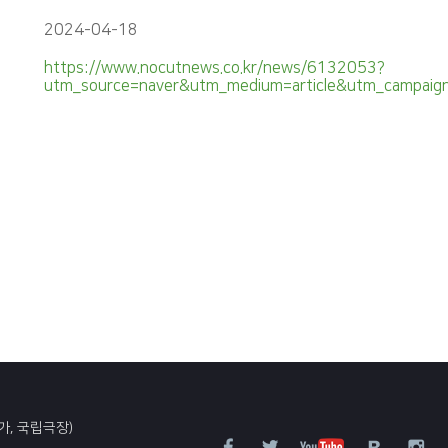
2024-04-18
https://www.nocutnews.co.kr/news/6132053?
utm_source=naver&utm_medium=article&utm_campa
가, 국립극장)