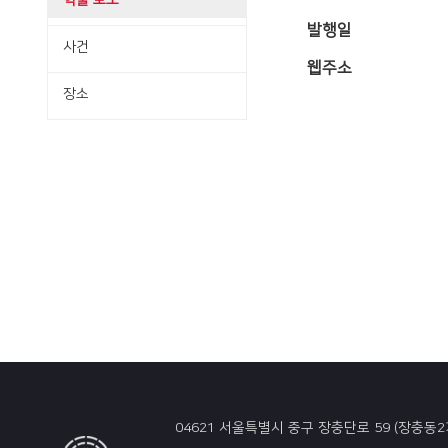
학술·보도
발행일
사건
웹주소
장소
04621 서울특별시 중구 장충단로 59 (장충동2