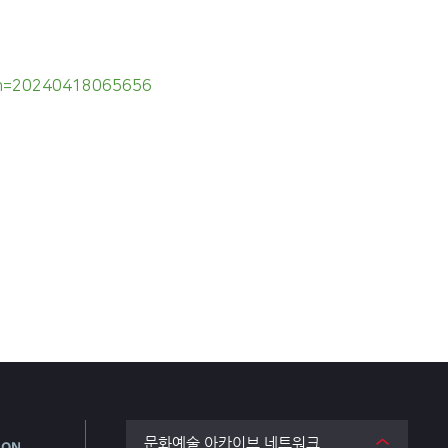
ign=20240418065656
문화예술 아카이브 네트워크