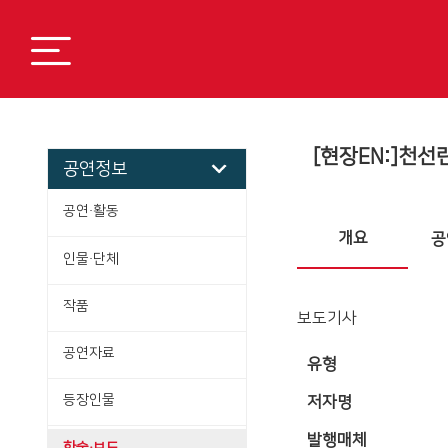
[현장EN:]천선
공연정보
공연·활동
개요
공
인물·단체
작품
보도기사
공연자료
유형
등장인물
저자명
발행매체