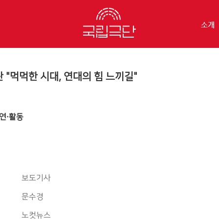
소개
란 "먹먹한 시대, 연대의 힘 느끼길"
연·활동
보도기사
문수경
노컷뉴스