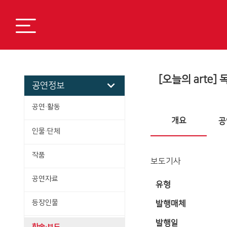
[오늘의 arte]
공연정보
공연·활동
개요
공
인물·단체
작품
보도기사
공연자료
유형
등장인물
발행매체
발행일