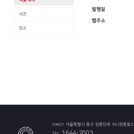
학술·보도
발행일
사건
웹주소
장소
04621 서울특별시 중구 장충단로 59 (장충동2
1644-2003
TEL: