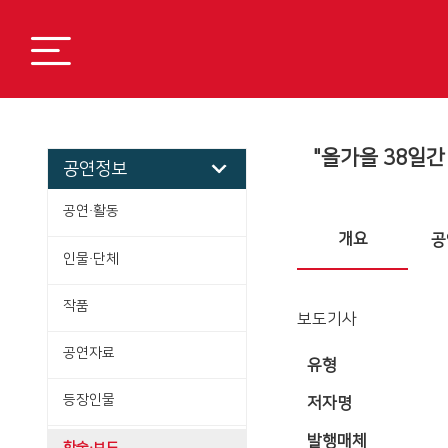
"올가을 38일간
공연정보
공연·활동
개요
공
인물·단체
작품
보도기사
공연자료
유형
등장인물
저자명
발행매체