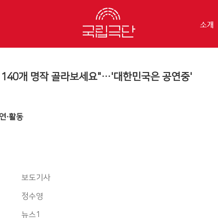
소개
 140개 명작 골라보세요"…'대한민국은 공연중'
연·활동
보도기사
정수영
뉴스1