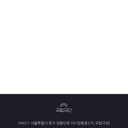
04621 서울특별시 중구 장충단로 59 (장충동2가, 국립극장)