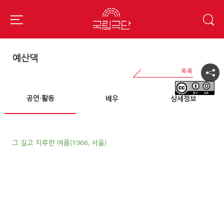
예산댁
공연·활동
배우
상세정보
그 길고 지루한 여름(1966, 서울)