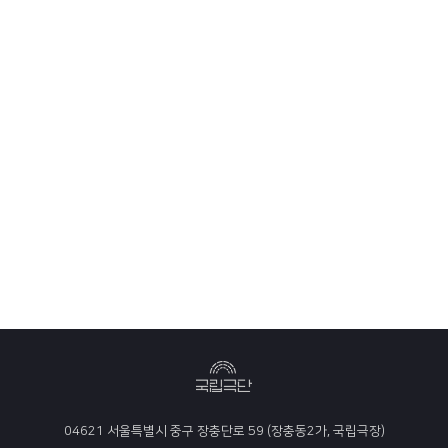
04621 서울특별시 중구 장충단로 59 (장충동2가, 국립극장)