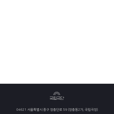
04621 서울특별시 중구 장충단로 59 (장충동2가, 국립극장)