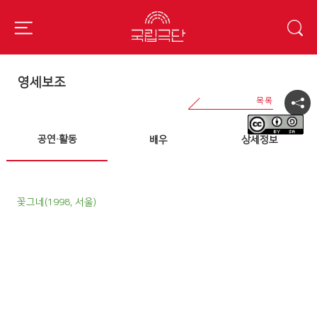
영세보조
공연·활동
배우
상세정보
꽃그네(1998, 서울)