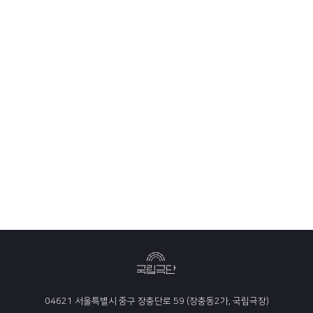
04621 서울특별시 중구 장충단로 59 (장충동2가, 국립극장)