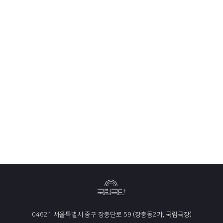
04621 서울특별시 중구 장충단로 59 (장충동2가, 국립극장)