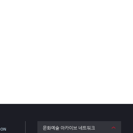
문화예술 아카이브 네트워크