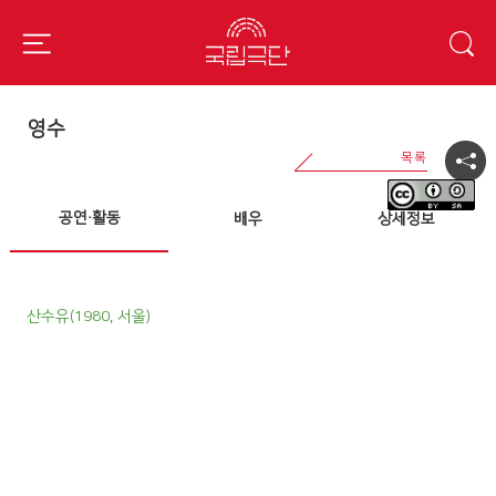
영수
공연·활동
배우
상세정보
산수유(1980, 서울)