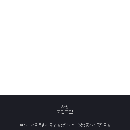
04621 서울특별시 중구 장충단로 59 (장충동2가, 국립극장)