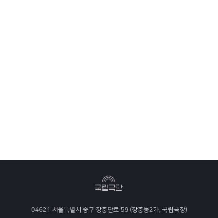
04621 서울특별시 중구 장충단로 59 (장충동2가, 국립극장)