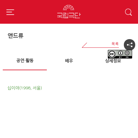
앤드류
공연·활동
배우
상세정보
십이야(1998, 서울)