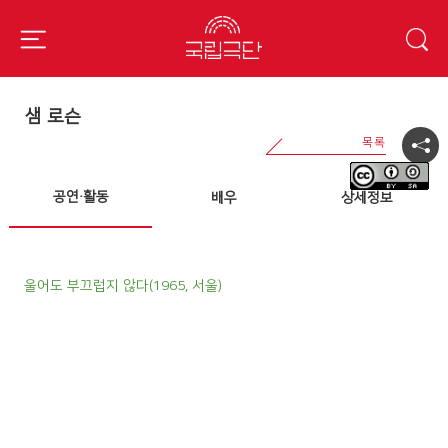
샘 로슨
공연·활동
배우
상세정보
울어도 부끄럽지 않다(1965, 서울)