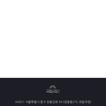
04621 서울특별시 중구 장충단로 59 (장충동2가, 국립극장)