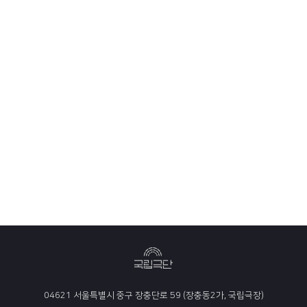
04621 서울특별시 중구 장충단로 59 (장충동2가, 국립극장)