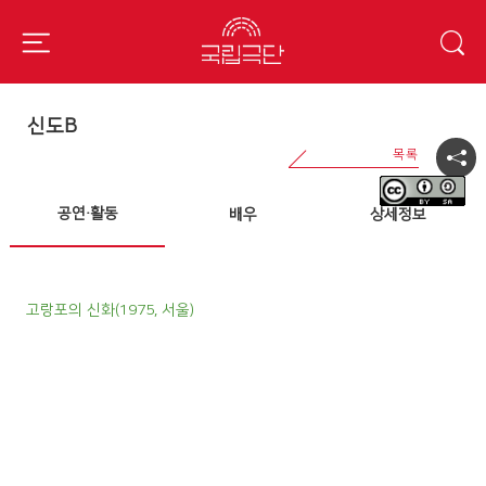
신도B
공연·활동
배우
상세정보
고랑포의 신화(1975, 서울)