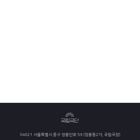
04621 서울특별시 중구 장충단로 59 (장충동2가, 국립극장)