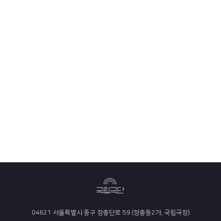
04621 서울특별시 중구 장충단로 59 (장충동2가, 국립극장)