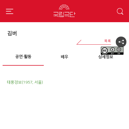
김버
공연·활동
배우
상세정보
태풍경보(1957, 서울)