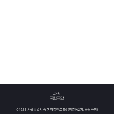
04621 서울특별시 중구 장충단로 59 (장충동2가, 국립극장)