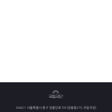
04621 서울특별시 중구 장충단로 59 (장충동2가, 국립극장)