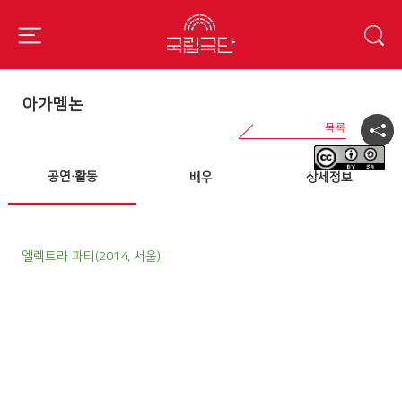
아가멤논
공연·활동
배우
상세정보
엘렉트라 파티(2014, 서울)