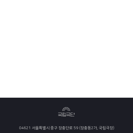
04621 서울특별시 중구 장충단로 59 (장충동2가, 국립극장)