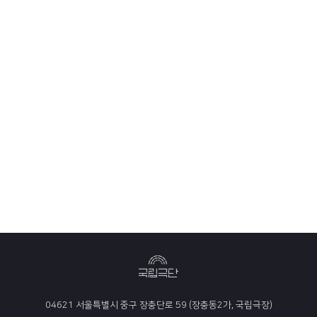
04621 서울특별시 중구 장충단로 59 (장충동2가, 국립극장)