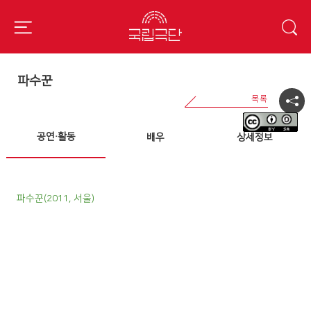
파수꾼
공연·활동
배우
상세정보
파수꾼(2011, 서울)