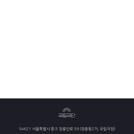
04621 서울특별시 중구 장충단로 59 (장충동2가, 국립극장)