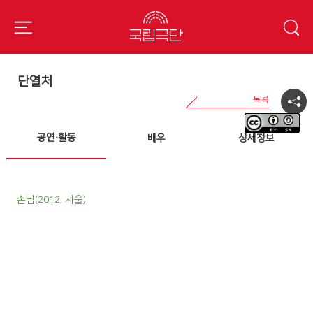
단열처
공연·활동
배우
상세정보
손님(2012, 서울)