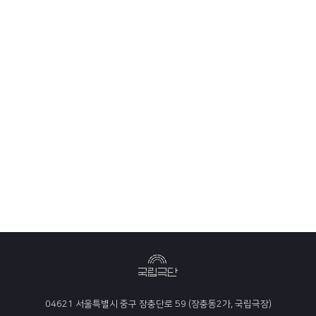
04621 서울특별시 중구 장충단로 59 (장충동2가, 국립극장)