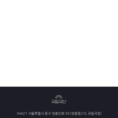
04621 서울특별시 중구 장충단로 59 (장충동2가, 국립극장)