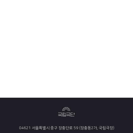
04621 서울특별시 중구 장충단로 59 (장충동2가, 국립극장)