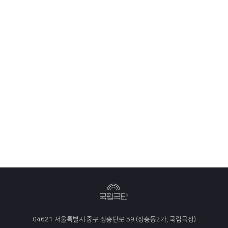
04621 서울특별시 중구 장충단로 59 (장충동2가, 국립극장)