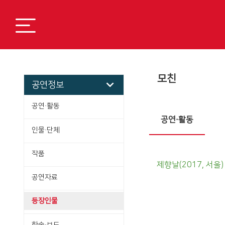
모친
공연정보
공연·활동
공연·활동
인물·단체
작품
제향날(2017, 서울)
공연자료
등장인물