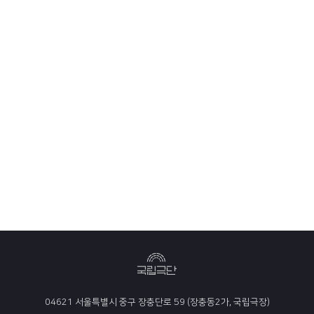
04621 서울특별시 중구 장충단로 59 (장충동2가, 국립극장)