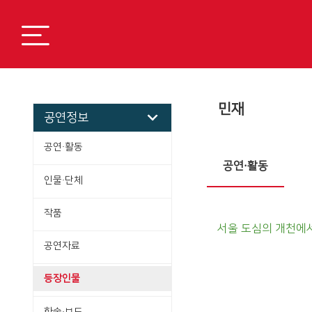
민재
공연정보
공연·활동
공연·활동
인물·단체
작품
서울 도심의 개천에서
공연자료
등장인물