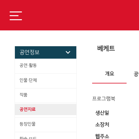
베케트
공연정보
공연·활동
개요
공
인물·단체
작품
프로그램북
공연자료
생산일
등장인물
소장처
웹주소