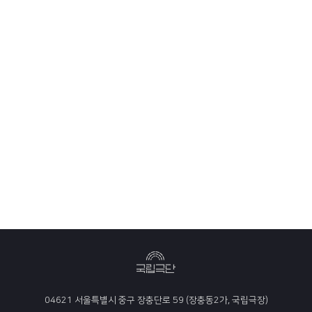
04621 서울특별시 중구 장충단로 59 (장충동2가, 국립극장)