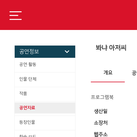
봐냐 아저씨
공연정보
공연·활동
개요
공
인물·단체
작품
프로그램북
공연자료
생산일
등장인물
소장처
웹주소