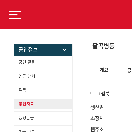
팔곡병풍
공연정보
공연·활동
개요
공
인물·단체
작품
프로그램북
공연자료
생산일
등장인물
소장처
웹주소