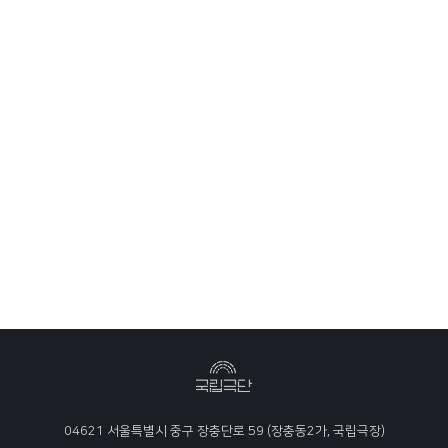
04621 서울특별시 중구 장충단로 59 (장충동2가, 국립극장)