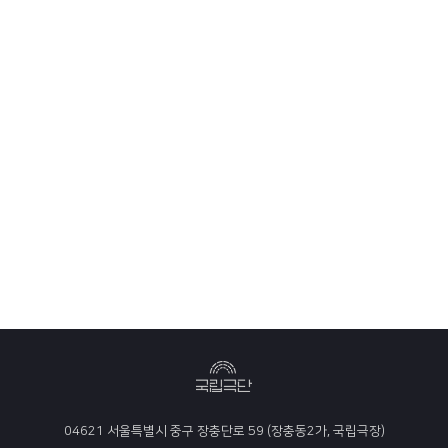
04621 서울특별시 중구 장충단로 59 (장충동2가, 국립극장)