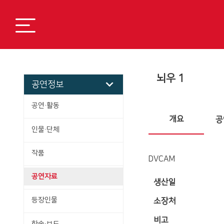
뇌우 1
공연정보
공연·활동
개요
공
인물·단체
작품
DVCAM
공연자료
생산일
등장인물
소장처
비고