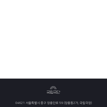
04621 서울특별시 중구 장충단로 59 (장충동2가, 국립극장)