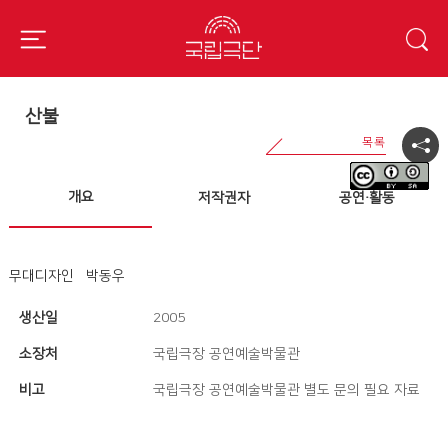
산불
개요
저작권자
공연·활동
무대디자인
박동우
생산일
2005
소장처
국립극장 공연예술박물관
비고
국립극장 공연예술박물관 별도 문의 필요 자료