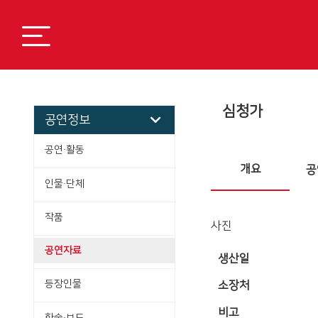
심청가
공연정보
공연·활동
개요
공
인물·단체
작품
사진
공연자료
생산일
등장인물
소장처
비고